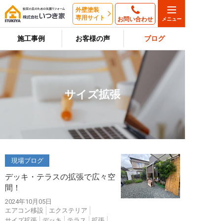
外壁塗装
専用サイト
お問い合わせ
施工事例
お客様の声
ブログ
サイズ拡張
現場ブログ
デッキ・テラスの拡張で広々空
間！
2024年10月05日
エアコン移設
エクステリア
サイズ拡張
デッキ
テラス
拡張