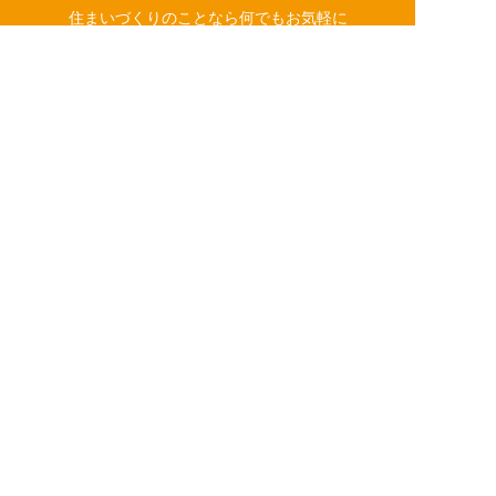
住まいづくりのことなら何でもお気軽に
お問い合わせください。営業電話は一切かけません。
お急ぎの方はご相談ください！
0120-939-878
営業時間/10：00～18：00 定休日/水曜日
簡単24時間受付中！
LINEで相談する
電話する
メールする
お問い合わせ
LINE相談
©
2026 株式会社いつき家
Created by
CyberIntelligence