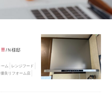
々
/Ｎ様邸
ォーム
レンジフード
市優良リフオーム店