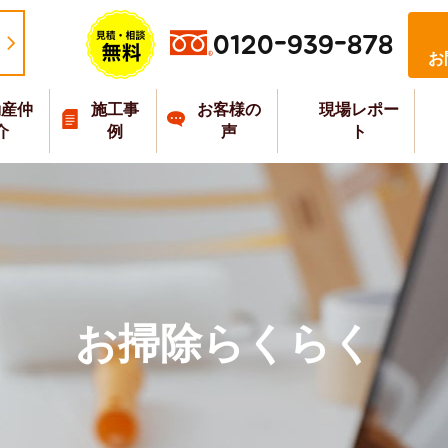
0120-939-878
お
動産仲
施工事
お客様の
現場レポー
介
例
声
ト
お掃除らくらく